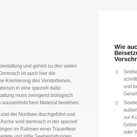
Wie auc
Beisetz
Vorschr
bestattung und gehört zu den vielen
Seebe
Demnach ist auch hier die
schrif
he Kremierung des Verstorbenen,
und b
orium in eine speziell dafür
Geneh
stattung muss zwingend biologisch
us wasserlöslichem Material bestehen.
Seebe
außer
 und der Nordsee durchgeführt und
zur Kü
 Asche wird demnach in der speziell
Gebiet
örigen im Rahmen einer Trauerfeier
oder 
eitete und stille Seebestattungen