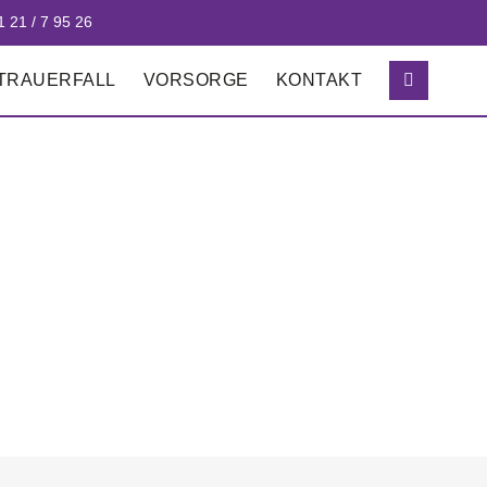
1 21 / 7 95 26
 TRAUERFALL
VORSORGE
KONTAKT
ATTUNGSARTEN
STATTUNG