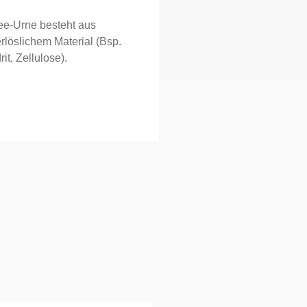
ee-Urne besteht aus
rlöslichem Material (Bsp.
it, Zellulose).