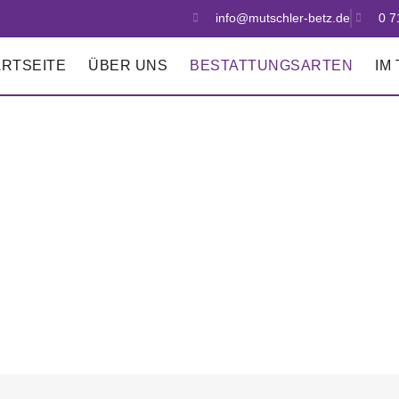
info@mutschler-betz.de
0 7
ARTSEITE
ÜBER UNS
BESTATTUNGSARTEN
IM
BEST
SEEBE